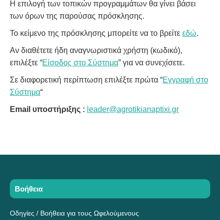
Η επιλογή των τοπικών προγραμμάτων θα γίνει βάσει
των όρων της παρούσας πρόσκλησης.
Το κείμενο της πρόσκλησης μπορείτε να το βρείτε
εδώ
.
Αν διαθέτετε ήδη αναγνωριστικά χρήστη (κωδικό),
επιλέξτε “
Είσοδος στο Σύστημα
” για να συνεχίσετε.
Σε διαφορετική περίπτωση επιλέξτε πρώτα “
Εγγραφή στο
Σύστημα
“
Email υποστήριξης :
leader@agrotikianaptixi.gr
Βοήθεια
Οδηγίες / Βοήθεια για τους Ωφελούμενους