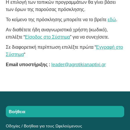
Η επιλογή των τοπικών προγραμμάτων θα γίνει βάσει
των όρων της παρούσας πρόσκλησης.
Το κείμενο της πρόσκλησης μπορείτε να το βρείτε
εδώ
.
Αν διαθέτετε ήδη αναγνωριστικά χρήστη (κωδικό),
επιλέξτε “
Είσοδος στο Σύστημα
” για να συνεχίσετε.
Σε διαφορετική περίπτωση επιλέξτε πρώτα “
Εγγραφή στο
Σύστημα
“
Email υποστήριξης :
leader@agrotikianaptixi.gr
Βοήθεια
Οδηγίες / Βοήθεια για τους Ωφελούμενους