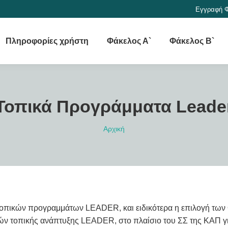
Εγγραφή 
Πληροφορίες χρήστη
Φάκελος Α`
Φάκελος Β`
Τοπικά Προγράμματα Leade
You are here:
Αρχική
τοπικών προγραμμάτων LEADER, και ειδικότερα η επιλογή τω
 τοπικής ανάπτυξης LEADER, στο πλαίσιο του ΣΣ της ΚΑΠ γι