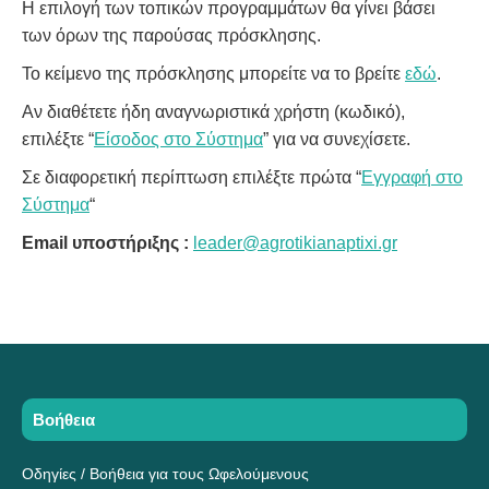
Η επιλογή των τοπικών προγραμμάτων θα γίνει βάσει
των όρων της παρούσας πρόσκλησης.
Το κείμενο της πρόσκλησης μπορείτε να το βρείτε
εδώ
.
Αν διαθέτετε ήδη αναγνωριστικά χρήστη (κωδικό),
επιλέξτε “
Είσοδος στο Σύστημα
” για να συνεχίσετε.
Σε διαφορετική περίπτωση επιλέξτε πρώτα “
Εγγραφή στο
Σύστημα
“
Email υποστήριξης :
leader@agrotikianaptixi.gr
Βοήθεια
Οδηγίες / Βοήθεια για τους Ωφελούμενους