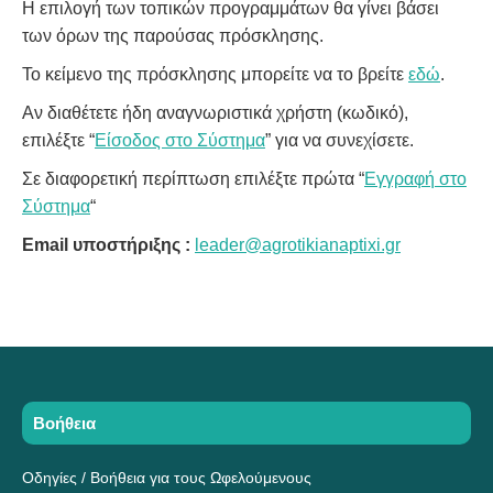
Η επιλογή των τοπικών προγραμμάτων θα γίνει βάσει
των όρων της παρούσας πρόσκλησης.
Το κείμενο της πρόσκλησης μπορείτε να το βρείτε
εδώ
.
Αν διαθέτετε ήδη αναγνωριστικά χρήστη (κωδικό),
επιλέξτε “
Είσοδος στο Σύστημα
” για να συνεχίσετε.
Σε διαφορετική περίπτωση επιλέξτε πρώτα “
Εγγραφή στο
Σύστημα
“
Email υποστήριξης :
leader@agrotikianaptixi.gr
Βοήθεια
Οδηγίες / Βοήθεια για τους Ωφελούμενους