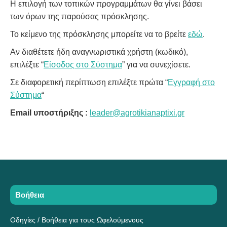
Η επιλογή των τοπικών προγραμμάτων θα γίνει βάσει
των όρων της παρούσας πρόσκλησης.
Το κείμενο της πρόσκλησης μπορείτε να το βρείτε
εδώ
.
Αν διαθέτετε ήδη αναγνωριστικά χρήστη (κωδικό),
επιλέξτε “
Είσοδος στο Σύστημα
” για να συνεχίσετε.
Σε διαφορετική περίπτωση επιλέξτε πρώτα “
Εγγραφή στο
Σύστημα
“
Email υποστήριξης :
leader@agrotikianaptixi.gr
Βοήθεια
Οδηγίες / Βοήθεια για τους Ωφελούμενους